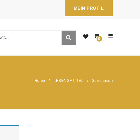
MEIN PROFIL
0
You have no items in your shopping cart
SUBTOTAL:
0,00
€
Home
/
LEBENSMITTEL
/
Spirituosen