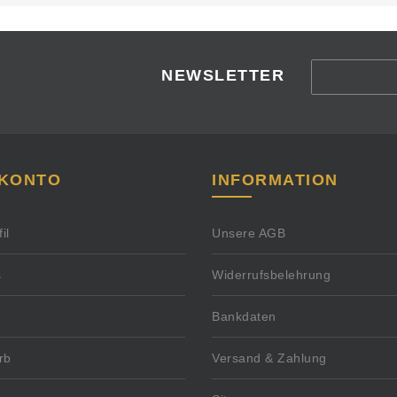
NEWSLETTER
 KONTO
INFORMATION
il
Unsere AGB
s
Widerrufsbelehrung
Bankdaten
rb
Versand & Zahlung