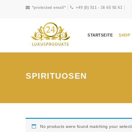
*protected email*
+49 (0) 511 - 16 65 92 61
STARTSEITE
SHOP
SPIRITUOSEN
No products were found matching your select