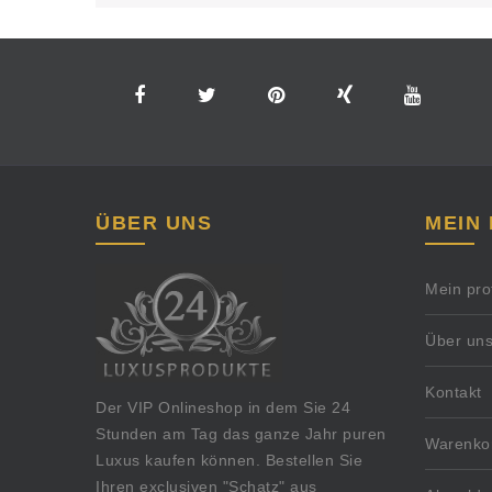
ÜBER UNS
MEIN
Mein prof
Über un
Kontakt
Der VIP Onlineshop in dem Sie 24
Stunden am Tag das ganze Jahr puren
Warenko
Luxus kaufen können. Bestellen Sie
Ihren exclusiven "Schatz" aus