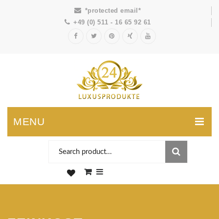
*protected email*
+49 (0) 511 - 16 65 92 61
MENU
0
You have no items in your shopping cart
SUBTOTAL:
0,00