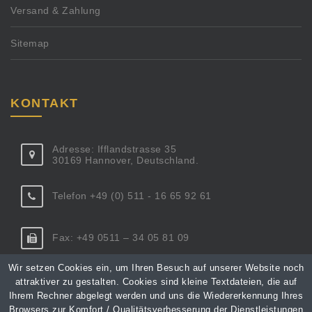
Versand & Zahlung
Sitemap
KONTAKT
Adresse: Ifflandstrasse 35
30169 Hannover, Deutschland.
Telefon +49 (0) 511 - 16 65 92 61
Fax: +49 0511 – 34 05 81 09
Wir setzen Cookies ein, um Ihren Besuch auf unserer Website noch
aM
k :li
katno
xul@t
orpsu
etkud
ed.42
attraktiver zu gestalten. Cookies sind kleine Textdateien, die auf
Ihrem Rechner abgelegt werden und uns die Wiedererkennung Ihres
Browsers zur Komfort / Qualitätsverbesserung der Dienstleistungen