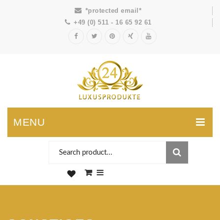
*protected email*
+49 (0) 511 - 16 65 92 61
MENU
0
You have no items in your shopping cart
SUBTOTAL:
0,00