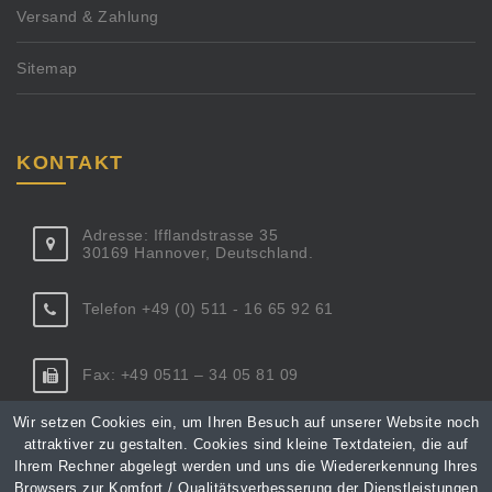
Versand & Zahlung
Sitemap
KONTAKT
Adresse: Ifflandstrasse 35
30169 Hannover, Deutschland.
Telefon +49 (0) 511 - 16 65 92 61
Fax: +49 0511 – 34 05 81 09
Wir setzen Cookies ein, um Ihren Besuch auf unserer Website noch
aM
k :li
katno
xul@t
orpsu
etkud
ed.42
attraktiver zu gestalten. Cookies sind kleine Textdateien, die auf
Ihrem Rechner abgelegt werden und uns die Wiedererkennung Ihres
Browsers zur Komfort / Qualitätsverbesserung der Dienstleistungen