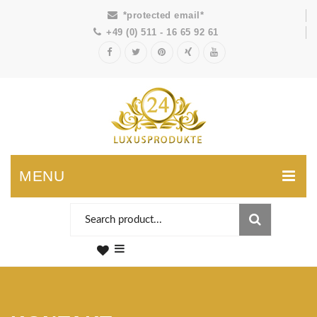
*protected email*
+49 (0) 511 - 16 65 92 61
MENU